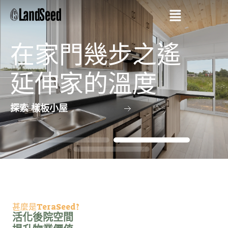
在家門幾步之遙
延伸家的溫度
探索 樣板小屋
甚麼是TeraSeed?
活化後院空間